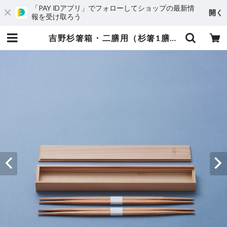
「PAY IDアプリ」でフォローしてショップの最新情
開く
報を受け取ろう
吉野杉箸箱・二膳用（杉箸1膳付き） | 葛の御菓子 TSUJIMURA